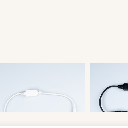
kFix® LED Main
QuickFix® 
ector
Connector
012
001-013
PRODUKTDETAILS
PR