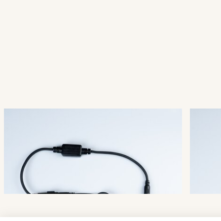
QuickFix® LED Main
Quic
Connector
Conn
001-011
001-
PRODUKTDETAILS