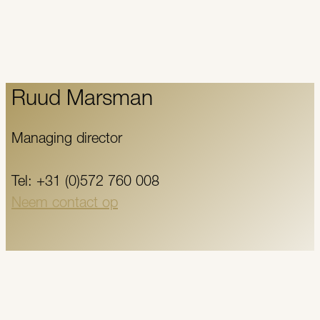
Ruud Marsman
Managing director
Tel: +31 (0)572 760 008
Neem contact op