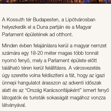
időszakban
A Kossuth tér Budapesten, a Lipótvárosban
helyezkedik el a Duna partján és a Magyar
Parlament épületének ad otthont.
Minden évben felajánlásra kerül a magyar nemzet
számára egy 18-20 méter magas több tonnát
nyomó fenyő, mely a Parlament épülete előtt
található téren kerül felállításra. A városvezetés
úgy szerette volna feldíszíteni a fát, hogy az igazi
ünnepi hangulatot árasszon az adventi időszak
alatt és az “Ország Karácsonfájaként” ismert fenyő
látogatók és turisták sokaságát magához vonzza
látványával.