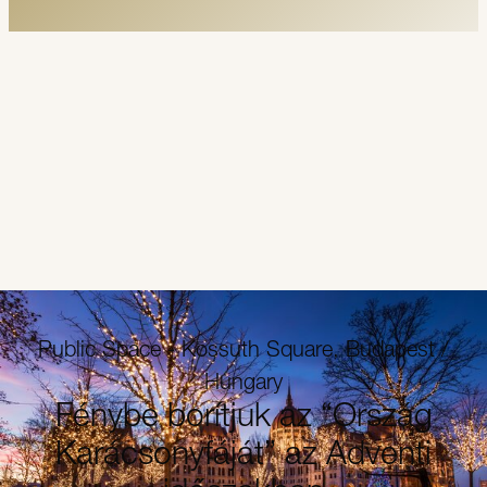
Public Space - Kossuth Square, Budapest /
Hungary
Fénybe borítjuk az “Ország
Karácsonyfáját” az Adventi