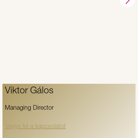
Viktor Gálos
Managing Director
Vegye fel a kapcsolatot