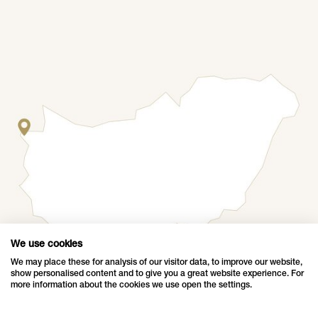
true winter
wonderland. It's
simply impossible not
to fall in love with the
MK Illumination Hungary
city's Christmas
lights.
Baracsi u. 77
Ágfalva, 9423
Hungary
Tel: +36 99 524 247
We use cookies
LÉPJEN KAPCSOLATBA VELÜNK
We may place these for analysis of our visitor data, to improve our website,
show personalised content and to give you a great website experience. For
more information about the cookies we use open the settings.