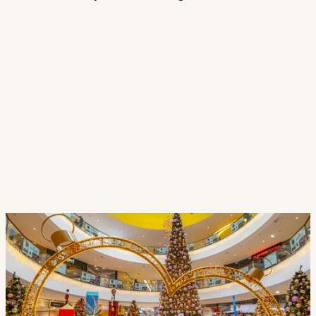
Lépjen kapcsolatba velünk
Várjuk, hogy termékeinkkel és kreatív
koncepcióinkkal igazi világítási élménnyé
varázsoljuk az Ön helyszínét.