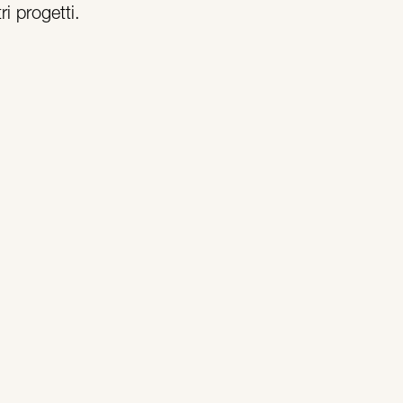
ri progetti.