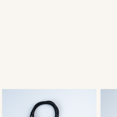
QuickFix® 3+ Main Connector
Quic
003-001
003-