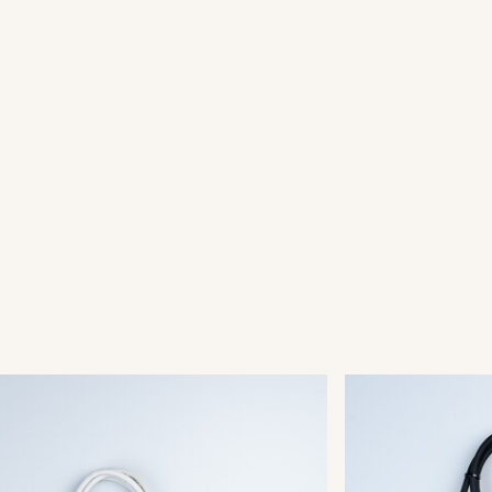
kFix® 3+ Main Connector
QuickFix® 
002
003-003