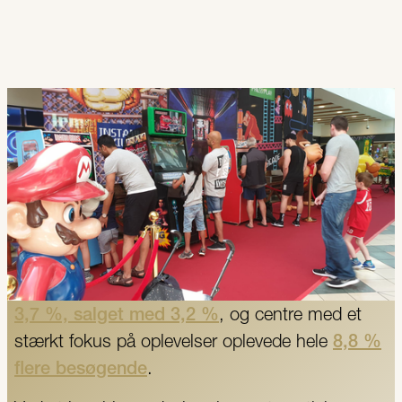
Oplevelser er vigtige
Oplevelser er nøglen til at tiltrække og
fastholde besøgende i shoppingcentre
. Når
kunder får mere end blot butikker – nemlig
stemning, aktiviteter og visuelle indtryk – bliver
de længere og vender oftere tilbage. I 2024
steg
footfall i europæiske shoppingcentre med
3,7 %, salget med 3,2 %
, og centre med et
stærkt fokus på oplevelser oplevede hele
8,8 %
flere besøgende
.