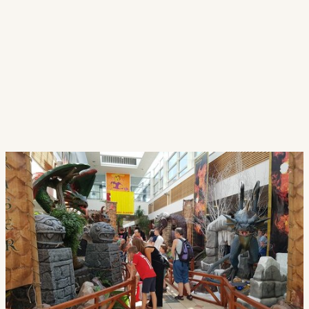
Sæsoner og events, der skaber liv
i centret
Hvert år byder på nye muligheder for at skabe
stemning og aktivitet i shoppingcentret.
Gennem
lys, dekorationer og kreative temaer
kan I gøre centret levende og give kunderne lyst
til at komme igen – uanset årstid.