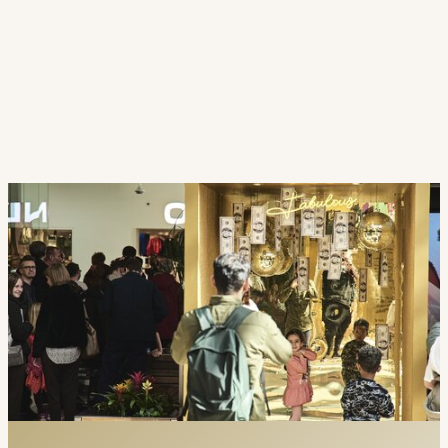
Design, der øger opholdstiden –
og salget
Små justeringer i stemning og oplevelse gør en
stor forskel. Studier viser, at en
1% stigning i
opholdstiden
kan øge salget med omkring
1,3% –
med tusindvis af besøgende er det
rigtig meget
.