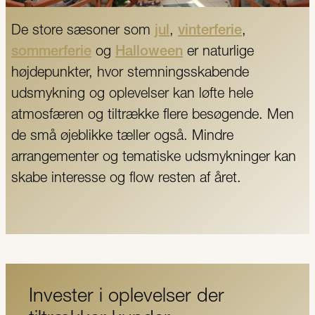
De store sæsoner som
jul
,
vinterferie
,
sommerferie
og
Halloween
er naturlige
højdepunkter, hvor stemningsskabende
udsmykning og oplevelser kan løfte hele
atmosfæren og tiltrække flere besøgende. Men
de små øjeblikke tæller også. Mindre
arrangementer og tematiske udsmykninger kan
skabe interesse og flow resten af året.
Invester i oplevelser der