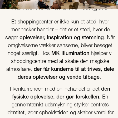
kunderne til at blive længere
Et shoppingcenter er ikke kun et sted, hvor
mennesker handler – det er et sted, hvor de
søger
oplevelser, inspiration og stemning
. Når
omgivelserne vækker sanserne, bliver besøget
noget særligt. Hos
MK Illumination
hjælper vi
shoppingcentre med at skabe den magiske
atmosfære,
der får kunderne til at trives, dele
deres oplevelser og vende tilbage
.
I konkurrencen med onlinehandel er det
den
fysiske oplevelse, der gør forskellen
. En
gennemtænkt udsmykning styrker centrets
identitet, øger opholdstiden og skaber værdi for