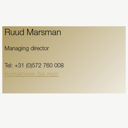
Ruud Marsman
Managing director
Tel: +31 (0)572 760 008
Kontaktieren Sie mich