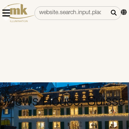
Mews House, Suisse
La Mews House est l'une des premières